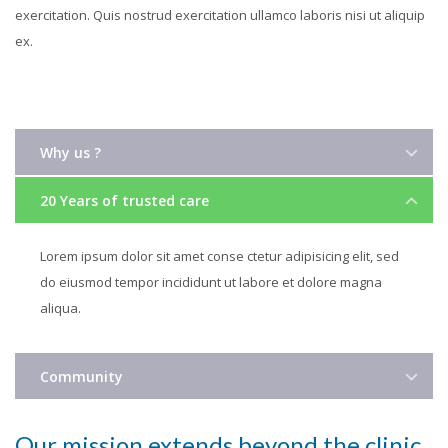
exercitation. Quis nostrud exercitation ullamco laboris nisi ut aliquip
ex.
Why us ?
20 Years of trusted care
Lorem ipsum dolor sit amet conse ctetur adipisicing elit, sed
do eiusmod tempor incididunt ut labore et dolore magna
aliqua.
Community
Our mission extends beyond the clinic