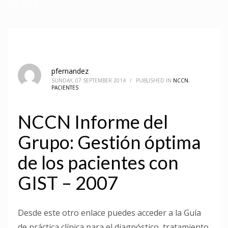
BLOG
pfernandez
SUNDAY, 07 SEPTEMBER 2014
/
PUBLISHED IN
NCCN
,
PACIENTES
NCCN Informe del
Grupo: Gestión óptima
de los pacientes con
GIST – 2007
Desde este otro enlace puedes acceder a la Guía
de práctica clínica para el diagnóstico, tratamiento