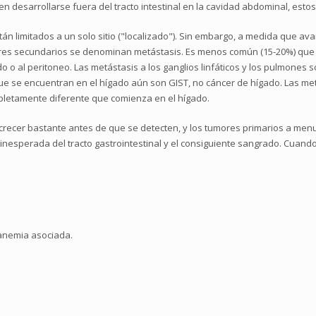
 desarrollarse fuera del tracto intestinal en la cavidad abdominal, estos
tán limitados a un solo sitio ("localizado"). Sin embargo, a medida que a
tumores secundarios se denominan metástasis. Es menos común (15-20%) que
o o al peritoneo. Las metástasis a los ganglios linfáticos y los pulmones
ue se encuentran en el hígado aún son GIST, no cáncer de hígado. Las met
mpletamente diferente que comienza en el hígado.
en crecer bastante antes de que se detecten, y los tumores primarios a 
inesperada del tracto gastrointestinal y el consiguiente sangrado. Cuand
anemia asociada.