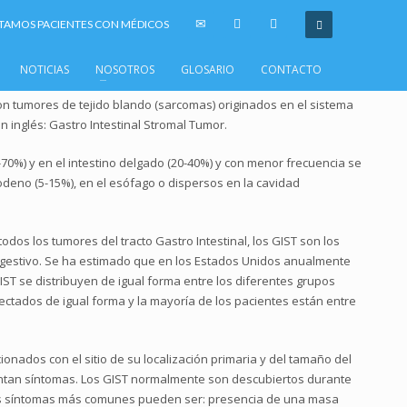
AMOS PACIENTES CON MÉDICOS
NOTICIAS
NOSOTROS
GLOSARIO
CONTACTO
on tumores de tejido blando (sarcomas) originados en el sistema
n inglés: Gastro Intestinal Stromal Tumor.
0%) y en el intestino delgado (20-40%) y con menor frecuencia se
duodeno (5-15%), en el esófago o dispersos en la cavidad
os los tumores del tracto Gastro Intestinal, los GIST son los
estivo. Se ha estimado que en los Estados Unidos anualmente
IST se distribuyen de igual forma entre los diferentes grupos
ectados de igual forma y la mayoría de los pacientes están entre
cionados con el sitio de su localización primaria y del tamaño del
entan síntomas. Los GIST normalmente son descubiertos durante
 Los síntomas más comunes pueden ser: presencia de una masa