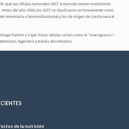
8 de que las células tumorales GIST a menudo tienen mutaciones
). Antes del año 2000, los GIST se clasificaron erróneamente como
ién leiomioma o leiomioblastoma) y los de origen de cresta neural
Santiago Ramón y Cajal. Estas células sirven como el "marcapasos",
limentos digeridos a través del intestino.
ECIENTES
ctos de la nutrición