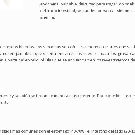
abdominal palpable, dificultad para tragar, dolor a
del tracto intestinal, se pueden presentar síntoma
anemia.
e tejidos blandos. Los sarcomas son cánceres menos comunes que se des
s mesenquimales", que se encuentran en los huesos, músculos, grasa, cart
n a partir del epitelio. células que se encuentran en los revestimientos d
erente y también se tratan de manera muy diferente. Dado que los sar
iento.
s sitios más comunes son el estómago (40-70%), el intestino delgado (20-40