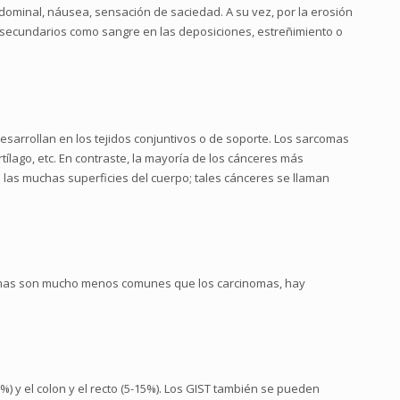
bdominal, náusea, sensación de saciedad. A su vez, por la erosión
s secundarios como sangre en las deposiciones, estreñimiento o
arrollan en los tejidos conjuntivos o de soporte. Los sarcomas
ílago, etc. En contraste, la mayoría de los cánceres más
e las muchas superficies del cuerpo; tales cánceres se llaman
comas son mucho menos comunes que los carcinomas, hay
%) y el colon y el recto (5-15%). Los GIST también se pueden