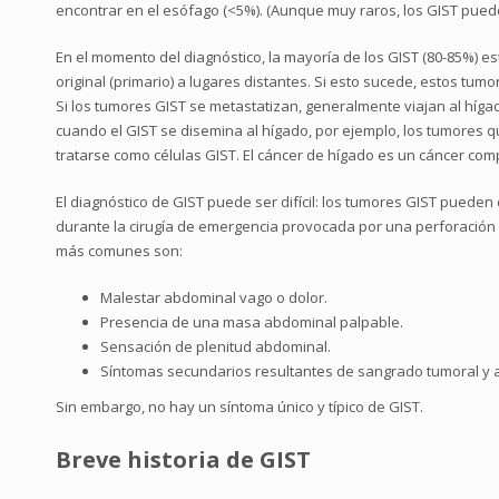
encontrar en el esófago (<5%). (Aunque muy raros, los GIST pueden
En el momento del diagnóstico, la mayoría de los GIST (80-85%) es
original (primario) a lugares distantes. Si esto sucede, estos 
Si los tumores GIST se metastatizan, generalmente viajan al hígad
cuando el GIST se disemina al hígado, por ejemplo, los tumores q
tratarse como células GIST. El cáncer de hígado es un cáncer co
El diagnóstico de GIST puede ser difícil: los tumores GIST pued
durante la cirugía de emergencia provocada por una perforación 
más comunes son:
Malestar abdominal vago o dolor.
Presencia de una masa abdominal palpable.
Sensación de plenitud abdominal.
Síntomas secundarios resultantes de sangrado tumoral y 
Sin embargo, no hay un síntoma único y típico de GIST.
Breve historia de GIST