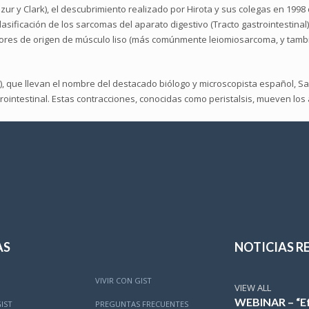
ur y Clark), el descubrimiento realizado por Hirota y sus colegas en 199
sificación de los sarcomas del aparato digestivo (Tracto gastrointestinal
umores de origen de músculo liso (más comúnmente leiomiosarcoma, y ​​tamb
CC), que llevan el nombre del destacado biólogo y microscopista español, 
rointestinal. Estas contracciones, conocidas como peristalsis, mueven los a
AS
NOTICIAS R
VIVIR CON GIST
VIEW ALL
WEBINAR – “Efe
IST
PREGUNTAS FRECUENTES