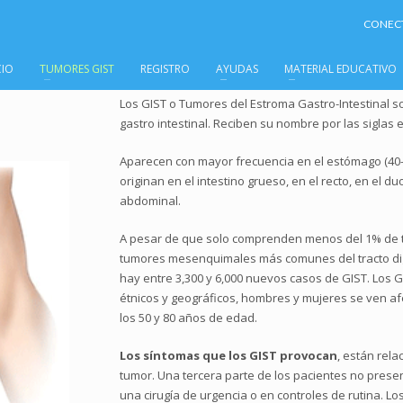
CONECT
CIO
TUMORES GIST
REGISTRO
AYUDAS
MATERIAL EDUCATIVO
Los GIST o Tumores del Estroma Gastro-Intestinal s
gastro intestinal.
Reciben su nombre por las siglas e
Aparecen con mayor frecuencia en el estómago (40-7
originan en el intestino grueso, en el recto, en el 
abdominal.
A pesar de que solo comprenden menos del 1% de tod
tumores mesenquimales más comunes del tracto dig
hay entre 3,300 y 6,000 nuevos casos de GIST. Los G
étnicos y geográficos, hombres y mujeres se ven af
los 50 y 80 años de edad.
Los síntomas que los GIST provocan
, están rela
tumor. Una tercera parte de los pacientes no pres
una cirugía de urgencia o en controles de rutina.