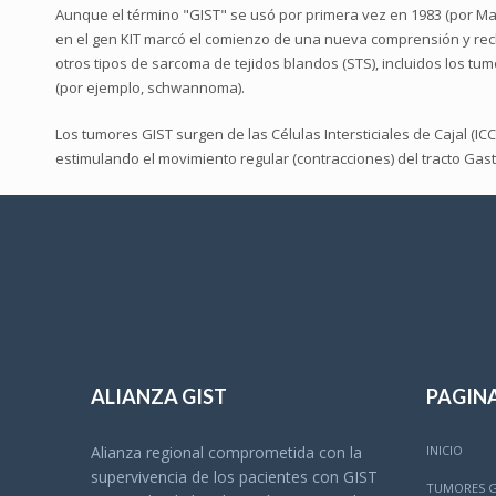
Aunque el término "GIST" se usó por primera vez en 1983 (por Maz
en el gen KIT marcó el comienzo de una nueva comprensión y recla
otros tipos de sarcoma de tejidos blandos (STS), incluidos los t
(por ejemplo, schwannoma).
Los tumores GIST surgen de las Células Intersticiales de Cajal (I
estimulando el movimiento regular (contracciones) del tracto Gast
ALIANZA GIST
PAGIN
INICIO
Alianza regional comprometida con la
supervivencia de los pacientes con GIST
TUMORES G